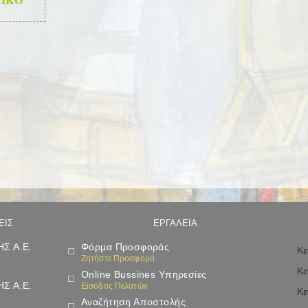
ΕΙΣ
ΕΡΓΑΛΕΙΑ
Σ Α.Ε.
Φόρμα Προσφοράς
Κε
Ζητήστε Προσφορά
Κε
Online Bussines Υπηρεσίες
Σ Α.Ε.
Είσοδος Πελατών
Κε
Αναζήτηση Αποστολής