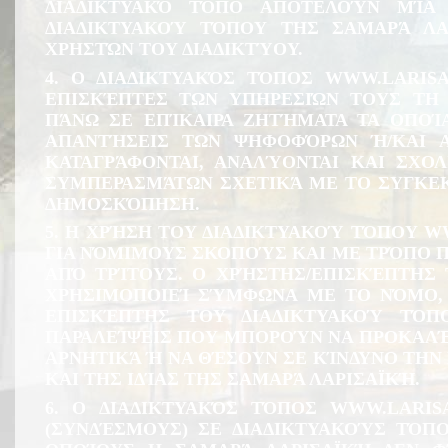
ΔΙΑΔΙΚΤΥΑΚΌ ΤΌΠΟ ΑΠΟΤΕΛΟΎΝ ΜΊΑ
ΔΙΑΔΙΚΤΥΑΚΟΎ ΤΌΠΟΥ ΤΗΣ ΣΑΜΑΡΆ ΛΑ
ΧΡΗΣΤΏΝ ΤΟΥ ΔΙΑΔΙΚΤΎΟΥ.
4. Ο ΔΙΑΔΙΚΤΥΑΚΌΣ ΤΌΠΟΣ
WWW.LARISA
ΕΠΙΣΚΈΠΤΕΣ ΤΩΝ ΥΠΗΡΕΣΙΏΝ ΤΟΥΣ ΤΗ
ΠΆΝΩ ΣΕ ΕΠΊΚΑΙΡΑ ΖΗΤΉΜΑΤΑ ΤΑ ΟΠΟΊ
ΑΠΑΝΤΉΣΕΙΣ ΤΩΝ ΨΗΦΟΦΌΡΩΝ Ή/ΚΑΙ
ΚΑΤΑΓΡΆΦΟΝΤΑΙ, ΑΝΑΛΎΟΝΤΑΙ ΚΑΙ ΣΧΟ
ΣΥΜΠΕΡΑΣΜΆΤΩΝ ΣΧΕΤΙΚΆ ΜΕ ΤΟ ΣΥΓΚΕΚ
ΔΗΜΟΣΚΌΠΗΣΗ.
5. Η ΧΡΉΣΗ ΤΟΥ ΔΙΑΔΙΚΤΥΑΚΟΎ ΤΌΠΟΥ
WW
ΓΙΑ ΝΌΜΙΜΟΥΣ ΣΚΟΠΟΎΣ ΚΑΙ ΜΕ ΤΡΌΠΟ Π
ΑΠΌ ΤΡΊΤΟΥΣ. Ο ΧΡΉΣΤΗΣ/ΕΠΙΣΚΈΠΤΗΣ
ΧΡΗΣΙΜΟΠΟΙΕΊ ΣΎΜΦΩΝΑ ΜΕ ΤΟ ΝΌΜΟ, 
ΕΠΙΣΚΈΠΤΗΣ ΤΟΥ ΔΙΑΔΙΚΤΥΑΚΟΎ ΤΌΠ
ΠΑΡΑΛΕΊΨΕΙΣ ΠΟΥ ΜΠΟΡΟΎΝ ΝΑ ΠΡΟΚΑΛΈ
ΑΡΝΗΤΙΚΆ Ή ΝΑ ΘΈΣΟΥΝ ΣΕ ΚΊΝΔΥΝΟ ΤΗΝ
ΚΑΙ ΤΗΣ ΙΔΊΑΣ ΤΗΣ ΣΑΜΑΡΆ ΛΑΡΙΣΑΪΚΉ.
6. Ο ΔΙΑΔΙΚΤΥΑΚΌΣ ΤΌΠΟΣ
WWW.LARISA
(ΣΥΝΔΈΣΜΟΥΣ) ΣΕ ΔΙΑΔΙΚΤΥΑΚΟΎΣ ΤΌΠ