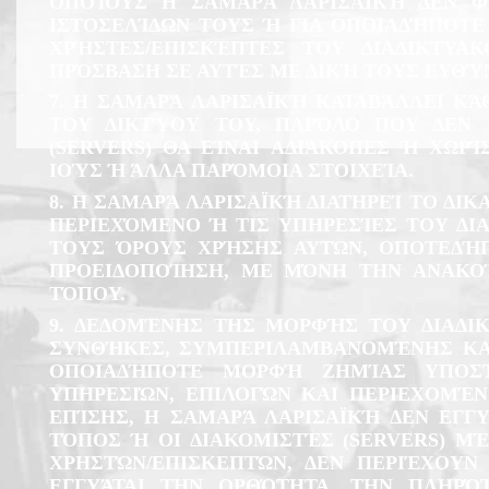
ΟΠΟΊΟΥΣ Η ΣΑΜΑΡΆ ΛΑΡΙΣΑΪΚΉ ΔΕΝ Φ
ΙΣΤΟΣΕΛΊΔΩΝ ΤΟΥΣ Ή ΓΙΑ ΟΠΟΙΑΔΉΠΟΤΕ
ΧΡΉΣΤΕΣ/ΕΠΙΣΚΈΠΤΕΣ ΤΟΥ ΔΙΑΔΙΚΤΥ
ΠΡΌΣΒΑΣΗ ΣΕ ΑΥΤΈΣ ΜΕ ΔΙΚΉ ΤΟΥΣ ΕΥΘΎ
7. Η ΣΑΜΑΡΆ ΛΑΡΙΣΑΪΚΉ ΚΑΤΑΒΆΛΛΕΙ ΚΆ
ΤΟΥ ΔΙΚΤΎΟΥ ΤΟΥ, ΠΑΡΌΛΟ ΠΟΥ ΔΕΝ Ε
(SERVERS) ΘΑ ΕΊΝΑΙ ΑΔΙΆΚΟΠΕΣ Ή ΧΩ
ΙΟΎΣ Ή ΆΛΛΑ ΠΑΡΌΜΟΙΑ ΣΤΟΙΧΕΊΑ.
8. Η ΣΑΜΑΡΆ ΛΑΡΙΣΑΪΚΉ ΔΙΑΤΗΡΕΊ ΤΟ ΔΙ
ΠΕΡΙΕΧΌΜΕΝΟ Ή ΤΙΣ ΥΠΗΡΕΣΊΕΣ ΤΟΥ Δ
ΤΟΥΣ ΌΡΟΥΣ ΧΡΉΣΗΣ ΑΥΤΏΝ, ΟΠΟΤΕΔΉ
ΠΡΟΕΙΔΟΠΟΊΗΣΗ, ΜΕ ΜΌΝΗ ΤΗΝ ΑΝΑΚΟ
ΤΌΠΟΥ.
9. ΔΕΔΟΜΈΝΗΣ ΤΗΣ ΜΟΡΦΉΣ ΤΟΥ ΔΙΑΔΙ
ΣΥΝΘΉΚΕΣ, ΣΥΜΠΕΡΙΛΑΜΒΑΝΟΜΈΝΗΣ ΚΑΙ
ΟΠΟΙΑΔΉΠΟΤΕ ΜΟΡΦΉ ΖΗΜΊΑΣ ΥΠΟΣΤΕ
ΥΠΗΡΕΣΙΏΝ, ΕΠΙΛΟΓΏΝ ΚΑΙ ΠΕΡΙΕΧΟΜΈ
ΕΠΊΣΗΣ, Η ΣΑΜΑΡΆ ΛΑΡΙΣΑΪΚΉ ΔΕΝ ΕΓΓΥ
ΤΌΠΟΣ Ή ΟΙ ΔΙΑΚΟΜΙΣΤΈΣ (SERVERS) Μ
ΧΡΗΣΤΏΝ/ΕΠΙΣΚΕΠΤΏΝ, ΔΕΝ ΠΕΡΙΈΧΟΥΝ
ΕΓΓΥΆΤΑΙ ΤΗΝ ΟΡΘΌΤΗΤΑ, ΤΗΝ ΠΛΗΡΌ