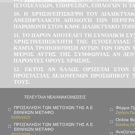
ΙΣΤΟΣΕΛΊΔΩΝ, ΥΠΗΡΕΣΙΏΝ, ΕΠΙΛΟΓΏΝ Ή Τ
10. Η ΧΡΉΣΗ/ΕΠΊΣΚΕΨΗ ΤΟΥ ΔΙΑΔΙΚΤΥ
ΑΝΕΠΙΦΎΛΑΚΤΗ ΑΠΟΔΟΧΉ ΤΩΝ ΠΕΡΙΓΡ
ΠΑΡΑΜΟΝΉ ΣΤΟΝ ΚΆΘΕ ΔΙΑΔΙΚΤΥΑΚΌ ΤΌΠΟ
11. ΤΟ ΠΑΡΌΝ ΑΠΟΤΕΛΕΊ ΤΗ ΣΥΝΟΛΙΚΉ Σ
ΧΡΉΣΤΗ/ΕΠΙΣΚΈΠΤΗ ΤΗΣ ΙΣΤΟΣΕΛΊΔΑΣ
ΚΑΜΊΑ ΤΡΟΠΟΠΟΊΗΣΗ ΑΥΤΏΝ ΤΩΝ ΌΡΩΝ Χ
ΜΈΡΟΣ ΑΥΤΉΣ ΤΗΣ ΣΥΜΦΩΝΊΑΣ ΑΝ ΔΕΝ
ΠΑΡΌΝΤΕΣ ΌΡΟΥΣ ΧΡΉΣΗΣ.
12. ΕΚΤΌΣ ΑΝ ΆΛΛΩΣ ΟΡΊΖΕΤΑΙ ΣΤΟΝ 
ΠΡΟΣΤΑΣΊΑΣ ΔΕΔΟΜΈΝΩΝ ΠΡΟΣΩΠΙΚΟΎ Χ
ΤΟΥΣ.
ΤΕΛΕΥΤΑΙΑ ΝΕΑ/ΑΝΑΚΟΙΝΩΣΕΙΣ
ΠΡΟΣΚΛΗΣΗ ΤΩΝ ΜΕΤΟΧΩΝ ΤΗΣ Α.Ε.
Φόρμα Π
ΕΘΝΙΚΩΝ ΜΕΤΑΦΟ
Ζητήστε Π
03/09/2025
Online B
ΠΡΟΣΚΛΗΣΗ ΤΩΝ ΜΕΤΟΧΩΝ ΤΗΣ Α.Ε.
Είσοδος Π
ΕΘΝΙΚΩΝ ΜΕΤΑΦΟ
Αναζήτησ
03/10/2024