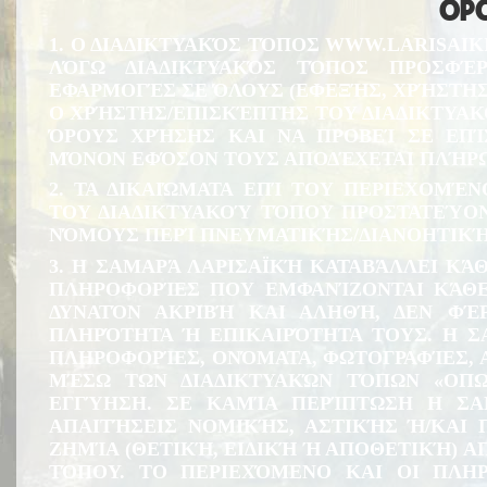
ΟΡΟ
1. Ο ΔΙΑΔΙΚΤΥΑΚΌΣ ΤΌΠΟΣ
WWW.LARISAIK
ΛΌΓΩ ΔΙΑΔΙΚΤΥΑΚΌΣ ΤΌΠΟΣ ΠΡΟΣΦΈΡ
ΕΦΑΡΜΟΓΈΣ ΣΕ ΌΛΟΥΣ (ΕΦΕΞΉΣ, ΧΡΉΣΤΗΣ
Ο ΧΡΉΣΤΗΣ/ΕΠΙΣΚΈΠΤΗΣ ΤΟΥ ΔΙΑΔΙΚΤΥΑΚ
ΌΡΟΥΣ ΧΡΉΣΗΣ ΚΑΙ ΝΑ ΠΡΟΒΕΊ ΣΕ ΕΠΊ
ΜΌΝΟΝ ΕΦΌΣΟΝ ΤΟΥΣ ΑΠΟΔΈΧΕΤΑΙ ΠΛΉΡΩ
2. ΤΑ ΔΙΚΑΙΏΜΑΤΑ ΕΠΊ ΤΟΥ ΠΕΡΙΕΧΟΜΈΝ
ΤΟΥ ΔΙΑΔΙΚΤΥΑΚΟΎ ΤΌΠΟΥ ΠΡΟΣΤΑΤΕΎΟΝ
ΝΌΜΟΥΣ ΠΕΡΊ ΠΝΕΥΜΑΤΙΚΉΣ/ΔΙΑΝΟΗΤΙΚΉ
3. Η ΣΑΜΑΡΆ ΛΑΡΙΣΑΪΚΉ ΚΑΤΑΒΆΛΛΕΙ ΚΆ
ΠΛΗΡΟΦΟΡΊΕΣ ΠΟΥ ΕΜΦΑΝΊΖΟΝΤΑΙ ΚΆΘΕ
ΔΥΝΑΤΌΝ ΑΚΡΙΒΉ ΚΑΙ ΑΛΗΘΉ, ΔΕΝ ΦΈΡ
ΠΛΗΡΌΤΗΤΑ Ή ΕΠΙΚΑΙΡΌΤΗΤΑ ΤΟΥΣ. Η Σ
ΠΛΗΡΟΦΟΡΊΕΣ, ΟΝΌΜΑΤΑ, ΦΩΤΟΓΡΑΦΊΕΣ, Α
ΜΈΣΩ ΤΩΝ ΔΙΑΔΙΚΤΥΑΚΏΝ ΤΌΠΩΝ «ΟΠΩ
ΕΓΓΎΗΣΗ. ΣΕ ΚΑΜΊΑ ΠΕΡΊΠΤΩΣΗ Η ΣΑ
ΑΠΑΙΤΉΣΕΙΣ ΝΟΜΙΚΉΣ, ΑΣΤΙΚΉΣ Ή/ΚΑΙ
ΖΗΜΊΑ (ΘΕΤΙΚΉ, ΕΙΔΙΚΉ Ή ΑΠΟΘΕΤΙΚΉ) 
ΤΌΠΟΥ. ΤΟ ΠΕΡΙΕΧΌΜΕΝΟ ΚΑΙ ΟΙ ΠΛΗ